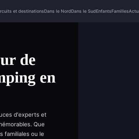
rcuits et destinations
Dans le Nord
Dans le Sud
Enfants
Familles
Actu
ur de
mping en
uces d'experts et
 mémorables. Que
 familiales ou le