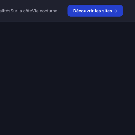
alités
Sur la côte
Vie nocturne
Découvrir les sites →